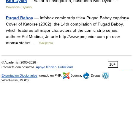
Bob Dylan
— Saltar a navegación, búsqueda Bob Dylan …
Wikipedia Español
Pugad Baboy
— Infobox comic strip title= Pugad Baboy caption=
Cover of Katorse (2002), the 14th compilation of Pugad Baboy,
which features all major characters of the comic strip series.
author= Pol Medina, Jr. url= http://www.pmjunior.com.ph rss=
atom= status …
Wikipedia
© Academic, 2000-2026
18+
Contacte con nosotros:
Apoyo técnico
,
Publicidad
Exportación Diccionarios
, creado en PHP,
Joomla,
Drupal,
WordPress, MODx.