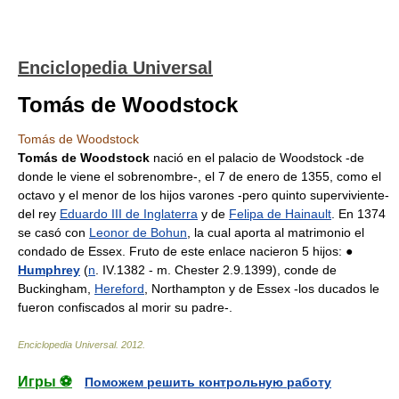
Enciclopedia Universal
Tomás de Woodstock
Tomás de Woodstock
Tomás de Woodstock
nació en el palacio de Woodstock -de
donde le viene el sobrenombre-, el 7 de enero de 1355, como el
octavo y el menor de los hijos varones -pero quinto superviviente-
del rey
Eduardo III de Inglaterra
y de
Felipa de Hainault
. En 1374
se casó con
Leonor de Bohun
, la cual aporta al matrimonio el
condado de Essex. Fruto de este enlace nacieron 5 hijos: ●
Humphrey
(
n
. IV.1382 - m. Chester 2.9.1399), conde de
Buckingham,
Hereford
, Northampton y de Essex -los ducados le
fueron confiscados al morir su padre-.
Enciclopedia Universal
.
2012
.
Игры ⚽
Поможем решить контрольную работу