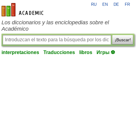
RU
EN
DE
FR
es-academic.com
Los diccionarios y las enciclopedias sobre el
Académico
¡Buscar!
interpretaciones
Traducciones
libros
Игры ⚽